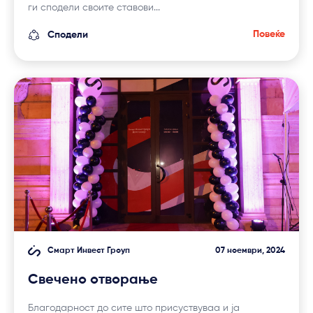
ги сподели своите ставови...
Повеќе
Сподели
Смарт Инвест Гроуп
07 ноември, 2024
Свечено отворање
Благодарност до сите што присуствуваа и ја