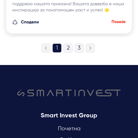
поддржаа нашата приказна! Вашата доверба е наша
инспирација за понатамошен раст и успех! 🌟
Повеќе
Сподели
1
2
3
Smart Invest Group
Почетна