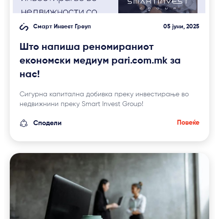
Смарт Инвест Гроуп
05 јуни, 2025
Што напиша реномираниот
економски медиум pari.com.mk за
нас!
Сигурна капитална добивка преку инвестирање во
недвижнини преку Smart Invest Group!
Повеќе
Сподели