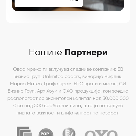
МКД
Нашите
Партнери
Оваа мрежа ги вклучува следниве компании: БВ
Бизнис Груп, Unlimited coders, винарија Чифлик,
Марио Матео, Графо пром, ЕПС врати и метал, СИ
Бизнис Груп, Арх Хоум и ОХО продукција, кои заедно
располагаат со значителен капитал над 30.000.000
€ со над 500 вработени лица, што ја потврдува
нивната важност и влијателност на пазарот.