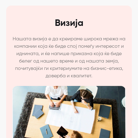
Визија
Нашата визија е да креираме широка мрежа на
компании која ќе биде спој помеѓу интересот и
иднината, и ќе напише приказна која ќе биде
белег од нашето време и од нашата земја,
почитувајќи ги критериумите на бизнис-етика,
доверба и квалитет.