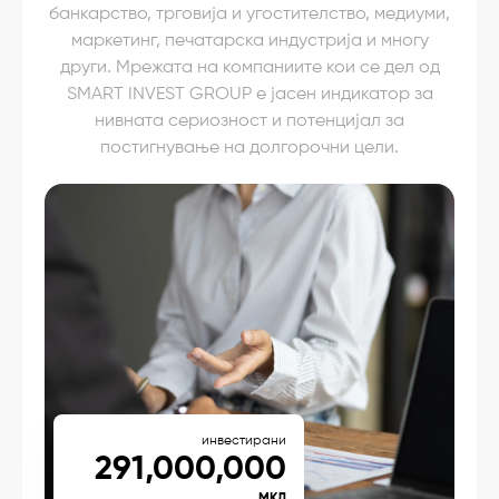
банкарство, трговија и угостителство, медиуми,
маркетинг, печатарска индустрија и многу
други. Мрежата на компаниите кои се дел од
SMART INVEST GROUP е јасен индикатор за
нивната сериозност и потенцијал за
постигнување на долгорочни цели.
инвестирани
291,000,000