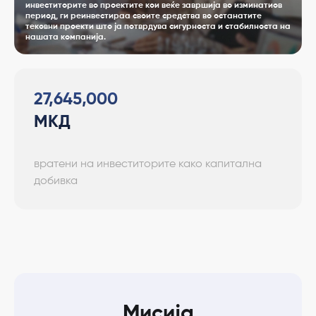
инвеститорите во проектите кои веќе завршија во изминатиов
период, ги реинвестираа своите средства во останатите
тековни проекти што ја потврдува сигурноста и стабилноста на
нашата компанија.
27,645,000
МКД
вратени на инвеститорите како капитална
добивка
Мисија