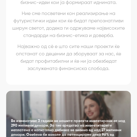
бизнис-идеи кои ја формираат иднината.
Ние сме посветени кон реализирање на
футуристички идеи кои ќе бидат препознатливи
ширум светот, додека ги одржуваме највисоките
стандарди на бизнис-етика и доверба.
Најважно од сè е што сите наши проекти ќе
опстанат со децении да зборуваат за нас, ќе
бидат профитабилни и ќе ни ја обезбедат
заслужената финансиска слобода.
Во изминативе 3 години во нашите проекти инвестирани се над
290 милиони денари. За тие средства на инвеститорите
исплатена е капитална добивка во висина од над 27 милиони
денари. Особено би сакале да потенцираме дека 96% од