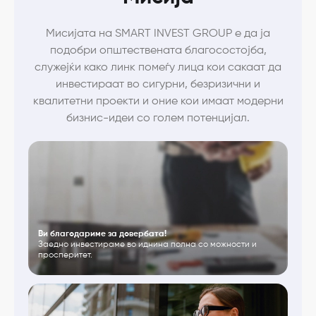
Мисијата на SMART INVEST GROUP е да ја
подобри општествената благосостојба,
служејќи како линк помеѓу лица кои сакаат да
инвестираат во сигурни, безризични и
квалитетни проекти и оние кои имаат модерни
бизнис-идеи со голем потенцијал.
Ви благодариме за довербата!
Заедно инвестираме во иднина полна со можности и
просперитет.