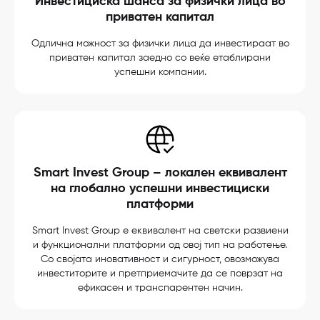
Инвестициска шанса за физички лица во
приватен капитал
Одлична можност за физички лица да инвестираат во
приватен капитал заедно со веќе етаблирани
успешни компании.
Smart Invest Group – локален еквивалент
на глобално успешни инвестициски
платформи
Smart Invest Group е еквивалент на светски развиени
и функционални платформи од овој тип на работење.
Со својата иновативност и сигурност, овозможува
инвеститорите и претприемачите да се поврзат на
ефикасен и транспарентен начин.