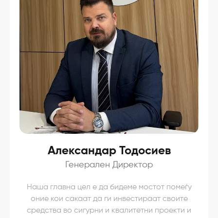
Александар Тодосиев
Генерален Директор
Наша главна цел е да бидеме мостот помеѓу
оние кои сакаат да ги инвестираат своите
средства во сигурни и квалитетни проекти и