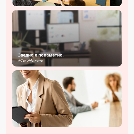
Заедно е попаметно.
#СегаМожеме