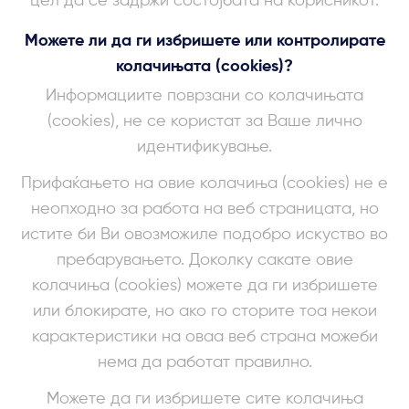
цел да се задржи состојбата на корисникот.
Можете ли да ги избришете или контролирате
колачињата (cookies)?
Информациите поврзани со колачињата
(cookies), не се користат за Ваше лично
идентификување.
Прифаќањето на овие колачиња (cookies) не е
неопходно за работа на веб страницата, но
истите би Ви овозможиле подобро искуство во
пребарувањето. Доколку сакате овие
колачиња (cookies) можете да ги избришете
или блокирате, но ако го сторите тоа некои
карактеристики на оваа веб страна можеби
нема да работат правилно.
Можете да ги избришете сите колачиња