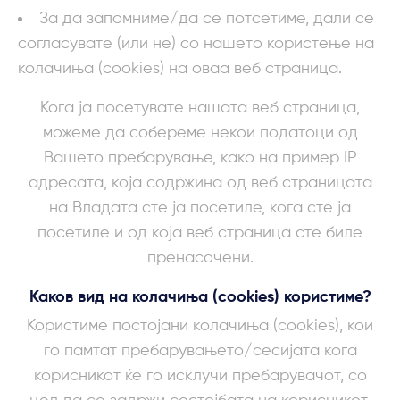
За да запомниме/да се потсетиме, дали се
согласувате (или не) со нашето користење на
колачиња (cookies) на оваа веб страница.
Кога ја посетувате нашата веб страница,
можеме да собереме некои податоци од
Вашето пребарување, како на пример IP
адресата, која содржина од веб страницата
на Владата сте ја посетиле, кога сте ја
посетиле и од која веб страница сте биле
пренасочени.
Каков вид на колачиња (cookies) користиме?
Користиме постојани колачиња (cookies), кои
го памтат пребарувањето/сесијата кога
корисникот ќе го исклучи пребарувачот, со