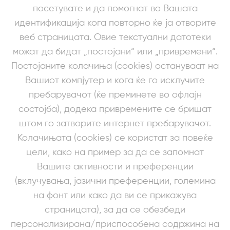
посетувате и да помогнат во Вашата
идентификација кога повторно ќе ја отворите
веб страницата. Овие текстуални датотеки
можат да бидат „постојани“ или „привремени“.
Постојаните колачиња (cookies) остануваат на
Вашиот компјутер и кога ќе го исклучите
пребарувачот (ќе преминете во офлајн
состојба), додека привремените се бришат
штом го затворите интернет пребарувачот.
Колачињата (cookies) се користат за повеќе
цели, како на пример за да се запомнат
Вашите активности и преференции
(вклучувања, јазични преференции, големина
на фонт или како да ви се прикажува
страницата), за да се обезбеди
персонализирана/приспособена содржина на