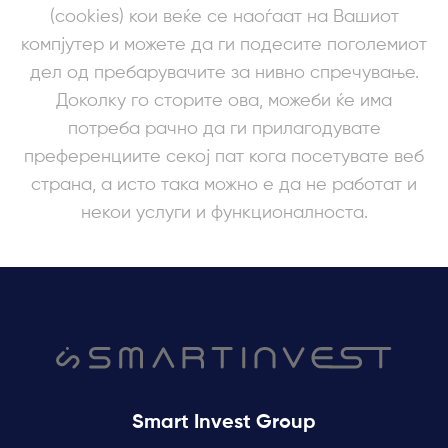
(cookies) кои веќе се наоѓаат на Вашиот
компјутер и можете да ги подесите поголемиот
дел од пребарувачите за нивно спречување.
Доколку го сторите ова, можеби ќе има
потреба рачно да ги прилагодувате
преференциите секој пат кога посетувате веб
страна, а исто така можно е да не работат и
некои услуги и функционалноста.
Smart Invest Group